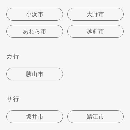
小浜市
大野市
あわら市
越前市
カ行
勝山市
サ行
坂井市
鯖江市