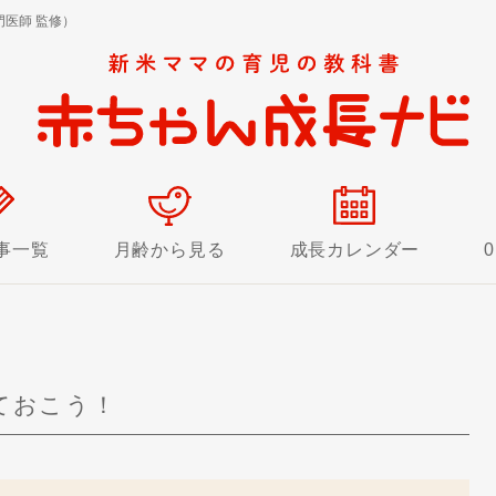
医師 監修）
事一覧
月齢から見る
成長カレンダー
！
ておこう！