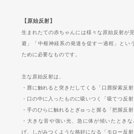
【原始反射】
生まれたての赤ちゃんには様々な
原始反射
が
避」「中枢神経系の発達を促す一過程」とい
ために必要なものです。
主な原始反射は、
・唇に触れると突きだしてくる
「口唇探索反射
・口の中に入ったものに吸いつく
「吸てつ反射
・手のひらに触れるとぎゅっと握る
「把握反射
・大きな音や強い光、急に体が傾いたときな
げ、しがみつくような格好になる
「モロー反射