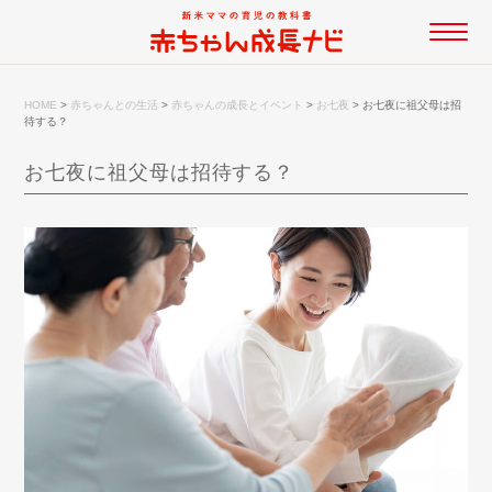
HOME
>
赤ちゃんとの生活
>
赤ちゃんの成長とイベント
>
お七夜
>
お七夜に祖父母は招
待する？
お七夜に祖父母は招待する？