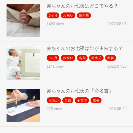
赤ちゃんのお七夜はどこでやる？
0ヶ月
お祝い
新生児
2022.08.03
1483 view
赤ちゃんのお七夜は誰が主催する？
0ヶ月
お祝い
名前
新生児
産後
2022.07.23
1141 view
赤ちゃんのお七夜の「命名書」
お祝い
名前
子育て
成長
2025.06.22
276 view