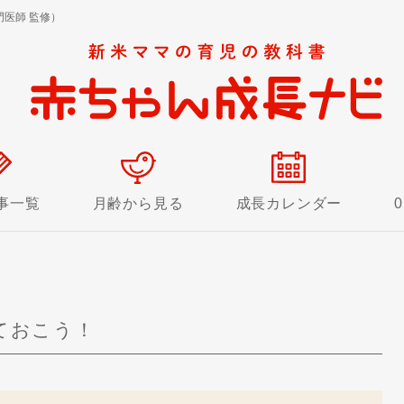
医師 監修）
事一覧
月齢から見る
成長カレンダー
！
ておこう！