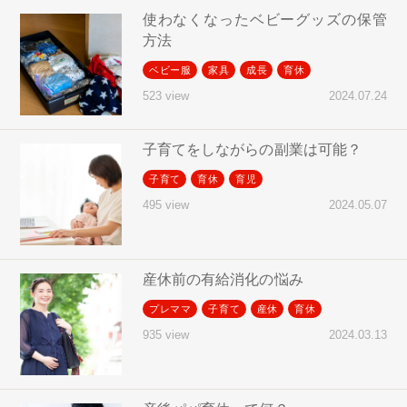
使わなくなったベビーグッズの保管
方法
ベビー服
家具
成長
育休
2024.07.24
523 view
子育てをしながらの副業は可能？
子育て
育休
育児
2024.05.07
495 view
産休前の有給消化の悩み
プレママ
子育て
産休
育休
2024.03.13
935 view