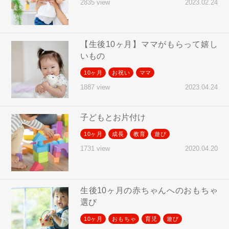
2023.02.24
2835 view
【生後10ヶ月】ママがもらって嬉し
いもの
10ヶ月
お祝い
ママ
2023.04.24
1887 view
子どもとお片付け
10ヶ月
成長
教育
遊び
2020.04.20
1731 view
生後10ヶ月の赤ちゃんへのおもちゃ
選び
10ヶ月
おもちゃ
育児
遊び