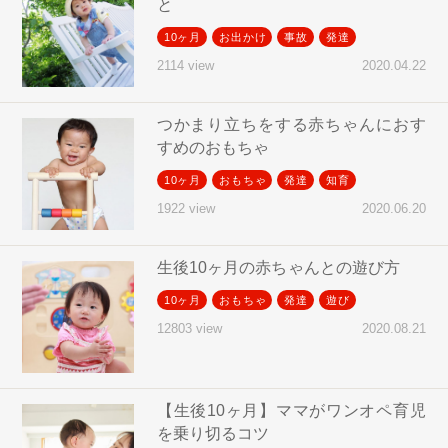
と
10ヶ月
お出かけ
事故
発達
2020.04.22
2114 view
つかまり立ちをする赤ちゃんにおす
すめのおもちゃ
10ヶ月
おもちゃ
発達
知育
2020.06.20
1922 view
生後10ヶ月の赤ちゃんとの遊び方
10ヶ月
おもちゃ
発達
遊び
2020.08.21
12803 view
【生後10ヶ月】ママがワンオペ育児
を乗り切るコツ