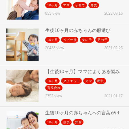
10ヶ月
ママ
子育て
育児
2023.09.16
833 view
生後10ヶ月の赤ちゃんの服選び
10ヶ月
ベビー服
女の子
男の子
2021.02.26
20433 view
【生後10ヶ月】ママによくある悩み
10ヶ月
ダイエット
ママ
断乳
育児疲れ
2021.01.17
2752 view
生後10ヶ月の赤ちゃんへの言葉がけ
10ヶ月
成長
知育