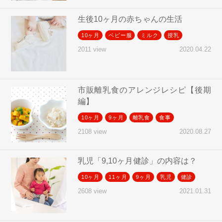
生後10ヶ月の赤ちゃんの生活
10ヶ月
ベビー服
ミルク
授乳
2020.04.22
2011 view
市販離乳食のアレンジレシピ【後期
編】
10ヶ月
9ヶ月
離乳食
食事
2020.08.27
2108 view
乳児「9,10ヶ月健診」の内容は？
10ヶ月
11ヶ月
9ヶ月
乳児
健診
2021.01.31
2608 view