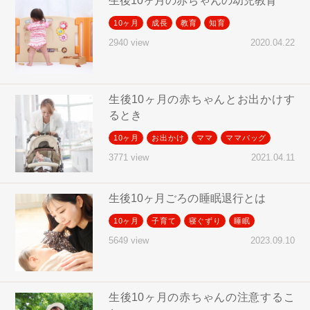
生後10ヶ月の赤ちゃんの幼児教育
10ヶ月
成長
教育
知育
2020.04.22
2940 view
生後10ヶ月の赤ちゃんとお出かけす
るとき
10ヶ月
お出かけ
ママ
ママバッグ
2021.04.11
3771 view
生後10ヶ月ごろの睡眠退行とは
10ヶ月
子育て
寝ぐずり
睡眠
2023.09.10
5649 view
生後10ヶ月の赤ちゃんの注意するこ