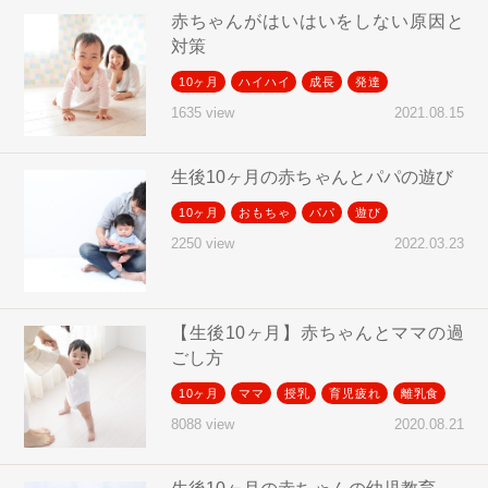
赤ちゃんがはいはいをしない原因と
対策
10ヶ月
ハイハイ
成長
発達
2021.08.15
1635 view
生後10ヶ月の赤ちゃんとパパの遊び
10ヶ月
おもちゃ
パパ
遊び
2022.03.23
2250 view
【生後10ヶ月】赤ちゃんとママの過
ごし方
10ヶ月
ママ
授乳
育児疲れ
離乳食
2020.08.21
8088 view