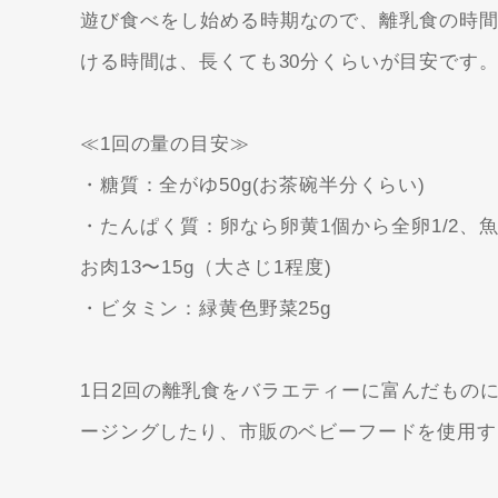
遊び食べをし始める時期なので、離乳食の時間
ける時間は、
長くても30分くらいが目安
です
≪1回の量の目安≫
・糖質：全がゆ50g(お茶碗半分くらい)
・たんぱく質：卵なら卵黄1個から全卵1/2、
お肉13〜15g（大さじ1程度)
・ビタミン：緑黄色野菜25g
1日2回の離乳食をバラエティーに富んだもの
ージングしたり、市販のベビーフードを使用す