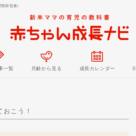
医師 監修）
事一覧
月齢から見る
成長カレンダー
！
ておこう！