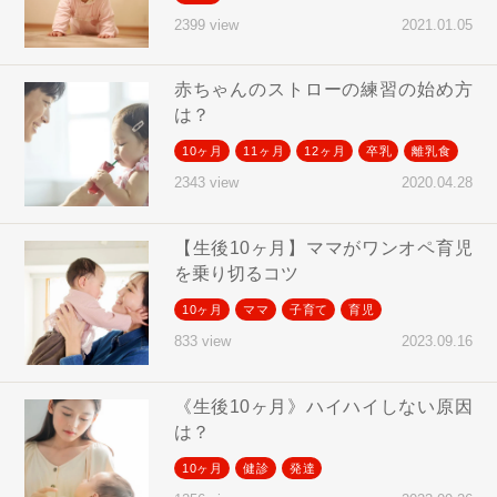
2021.01.05
2399 view
赤ちゃんのストローの練習の始め方
は？
10ヶ月
11ヶ月
12ヶ月
卒乳
離乳食
2020.04.28
2343 view
【生後10ヶ月】ママがワンオペ育児
を乗り切るコツ
10ヶ月
ママ
子育て
育児
2023.09.16
833 view
《生後10ヶ月》ハイハイしない原因
は？
10ヶ月
健診
発達