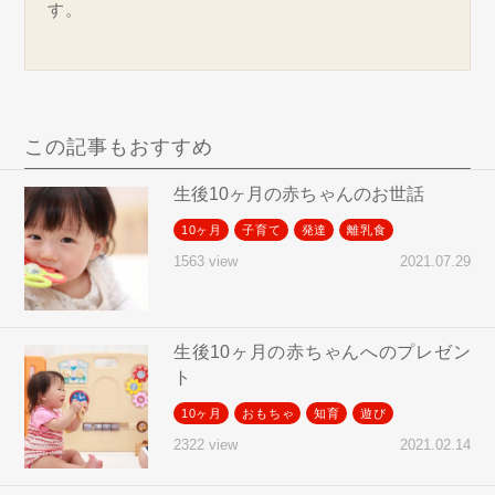
す。
この記事もおすすめ
生後10ヶ月の赤ちゃんのお世話
10ヶ月
子育て
発達
離乳食
2021.07.29
1563 view
生後10ヶ月の赤ちゃんへのプレゼン
ト
10ヶ月
おもちゃ
知育
遊び
2021.02.14
2322 view