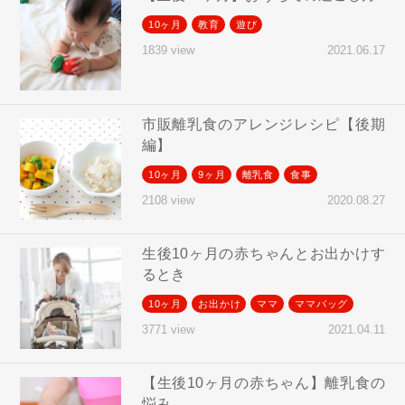
10ヶ月
教育
遊び
2021.06.17
1839 view
市販離乳食のアレンジレシピ【後期
編】
10ヶ月
9ヶ月
離乳食
食事
2020.08.27
2108 view
生後10ヶ月の赤ちゃんとお出かけす
るとき
10ヶ月
お出かけ
ママ
ママバッグ
2021.04.11
3771 view
【生後10ヶ月の赤ちゃん】離乳食の
悩み