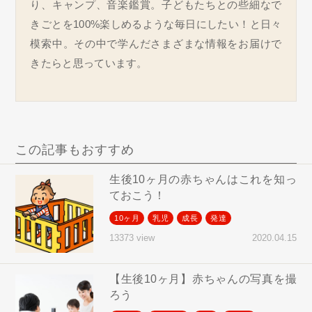
り、キャンプ、音楽鑑賞。子どもたちとの些細なで
きごとを100%楽しめるような毎日にしたい！と日々
模索中。その中で学んださまざまな情報をお届けで
きたらと思っています。
この記事もおすすめ
生後10ヶ月の赤ちゃんはこれを知っ
ておこう！
10ヶ月
乳児
成長
発達
2020.04.15
13373 view
【生後10ヶ月】赤ちゃんの写真を撮
ろう