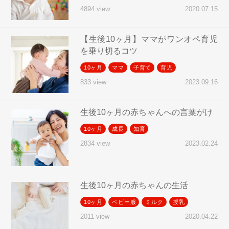
2020.07.15
4894 view
【生後10ヶ月】ママがワンオペ育児
を乗り切るコツ
10ヶ月
ママ
子育て
育児
2023.09.16
833 view
生後10ヶ月の赤ちゃんへの言葉がけ
10ヶ月
成長
知育
2023.02.24
2834 view
生後10ヶ月の赤ちゃんの生活
10ヶ月
ベビー服
ミルク
授乳
2020.04.22
2011 view