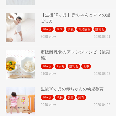
【生後10ヶ月】赤ちゃんとママの過
ごし方
10ヶ月
ママ
授乳
育児疲れ
離乳食
2020.08.21
8088 view
市販離乳食のアレンジレシピ【後期
編】
10ヶ月
9ヶ月
離乳食
食事
2020.08.27
2108 view
生後10ヶ月の赤ちゃんの幼児教育
10ヶ月
成長
教育
知育
2020.04.22
2940 view