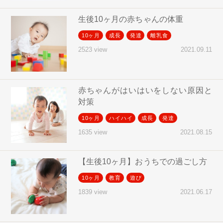
生後10ヶ月の赤ちゃんの体重
10ヶ月
成長
発達
離乳食
2021.09.11
2523 view
赤ちゃんがはいはいをしない原因と
対策
10ヶ月
ハイハイ
成長
発達
2021.08.15
1635 view
【生後10ヶ月】おうちでの過ごし方
10ヶ月
教育
遊び
2021.06.17
1839 view