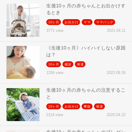
生後10ヶ月の赤ちゃんとお出かけす
るとき
10ヶ月
お出かけ
ママ
ママバッグ
2021.04.11
3771 view
《生後10ヶ月》ハイハイしない原因
は？
10ヶ月
健診
発達
2023.09.26
1256 view
生後10ヶ月の赤ちゃんの注意するこ
と
10ヶ月
お出かけ
事故
発達
2020.04.22
2114 view