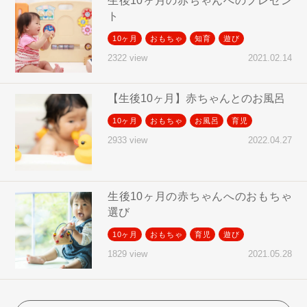
生後10ヶ月の赤ちゃんへのプレゼン
ト
10ヶ月
おもちゃ
知育
遊び
2021.02.14
2322 view
【生後10ヶ月】赤ちゃんとのお風呂
10ヶ月
おもちゃ
お風呂
育児
2022.04.27
2933 view
生後10ヶ月の赤ちゃんへのおもちゃ
選び
10ヶ月
おもちゃ
育児
遊び
2021.05.28
1829 view