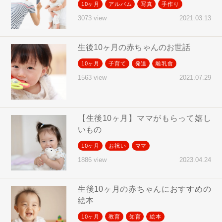
10ヶ月
アルバム
写真
手作り
2021.03.13
3073 view
生後10ヶ月の赤ちゃんのお世話
10ヶ月
子育て
発達
離乳食
2021.07.29
1563 view
【生後10ヶ月】ママがもらって嬉し
いもの
10ヶ月
お祝い
ママ
2023.04.24
1886 view
生後10ヶ月の赤ちゃんにおすすめの
絵本
10ヶ月
教育
知育
絵本