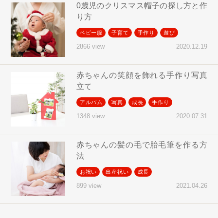
0歳児のクリスマス帽子の探し方と作
り方
ベビー服
子育て
手作り
遊び
2020.12.19
2866 view
赤ちゃんの笑顔を飾れる手作り写真
立て
アルバム
写真
成長
手作り
2020.07.31
1348 view
赤ちゃんの髪の毛で胎毛筆を作る方
法
お祝い
出産祝い
成長
2021.04.26
899 view