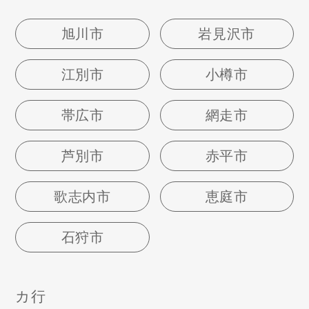
旭川市
岩見沢市
江別市
小樽市
帯広市
網走市
芦別市
赤平市
歌志内市
恵庭市
石狩市
カ行