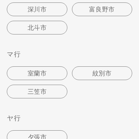
深川市
富良野市
北斗市
マ行
室蘭市
紋別市
三笠市
ヤ行
夕張市