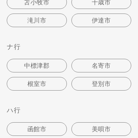
苫小牧市
千歳市
滝川市
伊達市
ナ行
中標津郡
名寄市
根室市
登別市
ハ行
函館市
美唄市