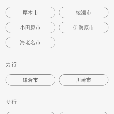
厚木市
綾瀬市
小田原市
伊勢原市
海老名市
カ行
鎌倉市
川崎市
サ行