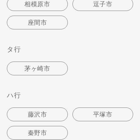
相模原市
逗子市
座間市
タ行
茅ヶ崎市
ハ行
藤沢市
平塚市
秦野市