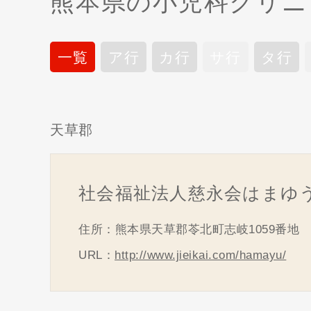
熊本県の小児科クリニ
一覧
ア行
カ行
サ行
タ行
天草郡
社会福祉法人慈永会はまゆ
住所：熊本県天草郡苓北町志岐1059番地
URL：
http://www.jieikai.com/hamayu/