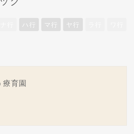
ック
ナ行
ハ行
マ行
ヤ行
ラ行
ワ行
う療育園