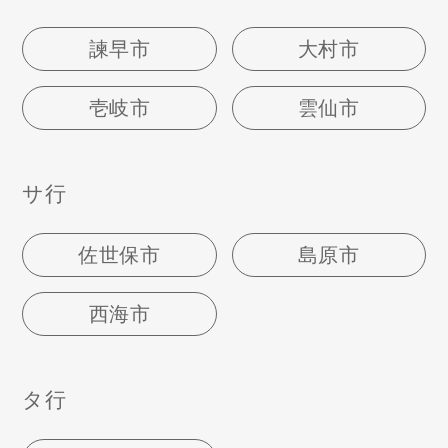
諫早市
大村市
壱岐市
雲仙市
サ行
佐世保市
島原市
西海市
タ行