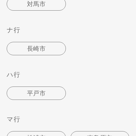
対馬市
ナ行
長崎市
ハ行
平戸市
マ行