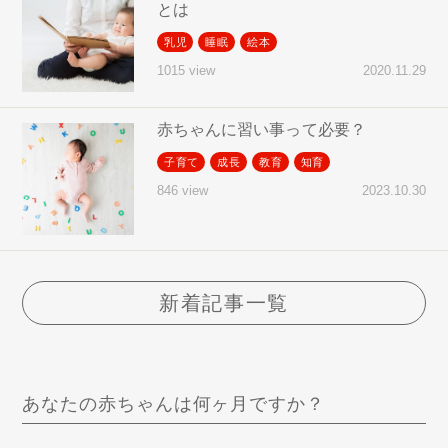
とは
乳児
睡眠
絵本
2020.11.29
1015 view
赤ちゃんに習い事って必要？
子育て
成長
教育
知育
2023.10.30
846 view
新着記事一覧
あなたの赤ちゃんは何ヶ月ですか？