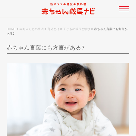
HOME
>
赤ちゃんとの生活
>
育児とは
>
子どもの成長と学び
>
赤ちゃん言葉にも方言が
ある?
赤ちゃん言葉にも方言がある?