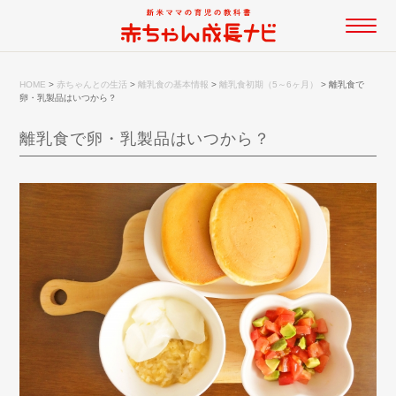
HOME
>
赤ちゃんとの生活
>
離乳食の基本情報
>
離乳食初期（5～6ヶ月）
>
離乳食で
卵・乳製品はいつから？
離乳食で卵・乳製品はいつから？