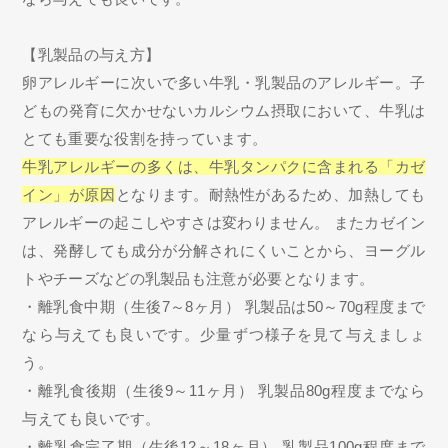
【乳製品の与え方】
卵アレルギーに次いで多い牛乳・乳製品のアレルギー。子
どもの発育に欠かせないカルシウム摂取において、牛乳は
とても重要な役割を持っています。
牛乳アレルギーの多くは、牛乳タンパクに含まれる「カゼ
イン」が原因
となります。耐熱性があるため、加熱しても
アレルギーの起こしやすさは変わりません。 またカゼイン
は、発酵しても成分が分解されにくいことから、ヨーグル
トやチーズなどの乳製品も注意が必要となります。
・離乳食中期（生後7～8ヶ月） 乳製品は50～70g程度まで
なら与えても良いです。少量ずつ様子を見て与えましょ
う。
・離乳食後期（生後9～11ヶ月） 乳製品80g程度までなら
与えても良いです。
・離乳食完了期（生後12～18ヶ月） 乳製品100g程度まで