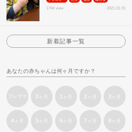
2021.01.01
1794 view
新着記事一覧
あなたの赤ちゃんは何ヶ月ですか？
0
1
2
3
プレママ
ヶ月
ヶ月
ヶ月
ヶ月
4
5
6
7
8
ヶ月
ヶ月
ヶ月
ヶ月
ヶ月