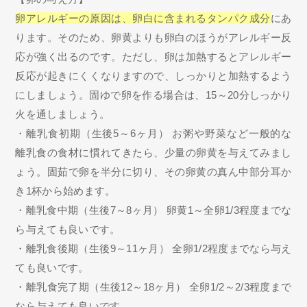
卵アレルギーの原因は、卵白に含まれるタンパク成分
にあ
ります。そのため、卵黄よりも卵白のほうがアレルギー反
応が強く出るのです。ただし、卵は加熱するとアレルギー
反応が起きにくくなりますので、しっかりと加熱するよう
にしましょう。固ゆで卵を作る場合は、15～20分しっかり
火を通しましょう。
・離乳食初期（生後5～6ヶ月） お粥や野菜など一般的な
離乳食の食材に慣れてきたら、少量の卵黄を与えてみまし
ょう。固茹で卵を半分に切り、その卵黄の真ん中部分耳か
き1杯から始めます。
・離乳食中期（生後7～8ヶ月） 卵黄1～全卵1/3程度までな
ら与えても良いです。
・離乳食後期（生後9～11ヶ月） 全卵1/2程度までなら与え
ても良いです。
・離乳食完了期（生後12～18ヶ月） 全卵1/2～2/3程度まで
なら与えても良いです。