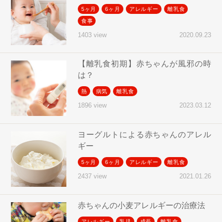
5ヶ月
6ヶ月
アレルギー
離乳食
食事
2020.09.23
1403 view
【離乳食初期】赤ちゃんが風邪の時
は？
熱
病気
離乳食
2023.03.12
1896 view
ヨーグルトによる赤ちゃんのアレル
ギー
5ヶ月
6ヶ月
アレルギー
離乳食
2021.01.26
2437 view
赤ちゃんの小麦アレルギーの治療法
アレルギー
乳児
成長
離乳食