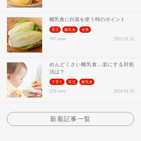
離乳食に白菜を使う時のポイント
育児
離乳食
食事
2022.01.22
767 view
めんどくさい離乳食…楽にする対処
法は？
子育て
育児
離乳食
2024.01.10
570 view
新着記事一覧