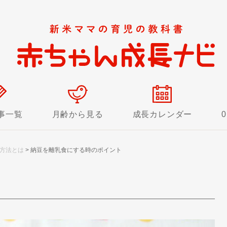
）
事一覧
月齢から見る
成長カレンダー
方法とは
>
納豆を離乳食にする時のポイント