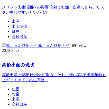
メリット①生活面への影響 高齢で妊娠・出産したら、リス
クが生じやすいといわれて...
出産
出産準備
育児
高齢出産
赤ちゃん成長ナビ
1091 view
2020.04.23
高齢出産の現状
高齢出産の現状 晩婚化が進み、それに伴い第1子出産年齢も
上がってきて、出生率は...
お産
お金
出産
高齢出産