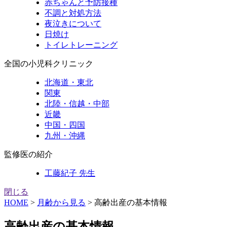
赤ちゃんと予防接種
不調と対処方法
夜泣きについて
日焼け
トイレトレーニング
全国の小児科クリニック
北海道・東北
関東
北陸・信越・中部
近畿
中国・四国
九州・沖縄
監修医の紹介
工藤紀子 先生
閉じる
HOME
>
月齢から見る
>
高齢出産の基本情報
高齢出産の基本情報