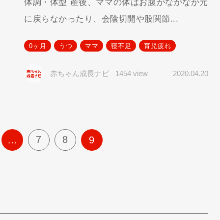
体調・体型 産後、ママの体はお腹がなかなか元
に戻らなかったり、会陰切開や股関節...
0ヶ月
うつ
ママ
寝不足
育児疲れ
赤ちゃん成長ナビ
1454 view
2020.04.20
7
8
…
9