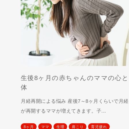
生後8ヶ月の赤ちゃんのママの心と
体
月経再開による悩み 産後7～8ヶ月くらいで月経
が再開するママが増えてきます。子...
8ヶ月
ママ
生理
肩こり
育児疲れ