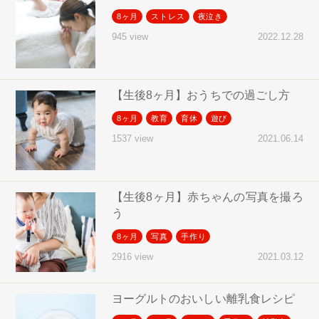
8ヶ月
ストレス
夜泣き
2022.12.28
945 view
【生後8ヶ月】おうちでの過ごし方
8ヶ月
教育
育休
遊び
2021.06.14
1537 view
【生後8ヶ月】赤ちゃんの写真を撮ろ
う
8ヶ月
写真
手作り
2021.03.12
2916 view
ヨーグルトのおいしい離乳食レシピ