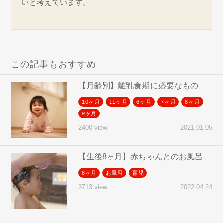
いと考えています。
この記事もおすすめ
【月齢別】離乳食期に必要なもの
10ヶ月
11ヶ月
6ヶ月
7ヶ月
8ヶ月
9ヶ月
2021.01.05
2400 view
【生後8ヶ月】赤ちゃんとのお風呂
8ヶ月
お風呂
育児
2022.04.24
3713 view