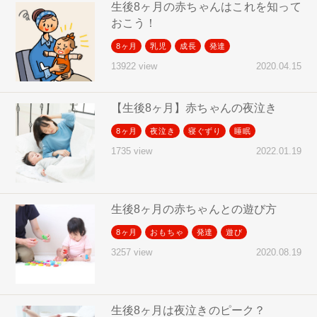
生後8ヶ月の赤ちゃんはこれを知って
おこう！
8ヶ月
乳児
成長
発達
2020.04.15
13922 view
【生後8ヶ月】赤ちゃんの夜泣き
8ヶ月
夜泣き
寝ぐずり
睡眠
2022.01.19
1735 view
生後8ヶ月の赤ちゃんとの遊び方
8ヶ月
おもちゃ
発達
遊び
2020.08.19
3257 view
生後8ヶ月は夜泣きのピーク？