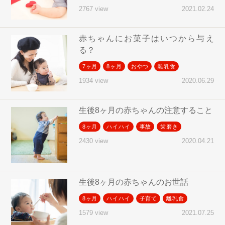
2021.02.24
2767 view
赤ちゃんにお菓子はいつから与え
る？
7ヶ月
8ヶ月
おやつ
離乳食
2020.06.29
1934 view
生後8ヶ月の赤ちゃんの注意すること
8ヶ月
ハイハイ
事故
歯磨き
2020.04.21
2430 view
生後8ヶ月の赤ちゃんのお世話
8ヶ月
ハイハイ
子育て
離乳食
2021.07.25
1579 view