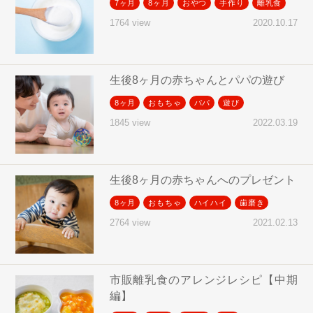
7ヶ月
8ヶ月
おやつ
手作り
離乳食
2020.10.17
1764 view
生後8ヶ月の赤ちゃんとパパの遊び
8ヶ月
おもちゃ
パパ
遊び
2022.03.19
1845 view
生後8ヶ月の赤ちゃんへのプレゼント
8ヶ月
おもちゃ
ハイハイ
歯磨き
2021.02.13
2764 view
市販離乳食のアレンジレシピ【中期
編】