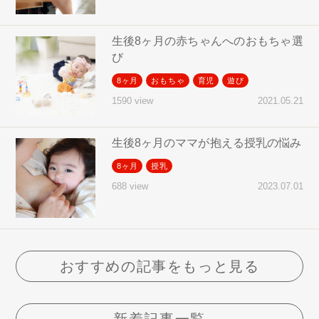
生後8ヶ月の赤ちゃんへのおもちゃ選
び
8ヶ月
おもちゃ
育児
遊び
2021.05.21
1590 view
生後8ヶ月のママが抱える授乳の悩み
8ヶ月
授乳
2023.07.01
688 view
おすすめの記事をもっと見る
新着記事一覧