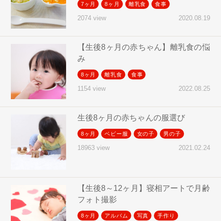
7ヶ月
8ヶ月
離乳食
食事
2020.08.19
2074 view
【生後8ヶ月の赤ちゃん】離乳食の悩
み
8ヶ月
離乳食
食事
2022.08.25
1154 view
生後8ヶ月の赤ちゃんの服選び
8ヶ月
ベビー服
女の子
男の子
2021.02.24
18963 view
【生後8～12ヶ月】寝相アートで月齢
フォト撮影
8ヶ月
アルバム
写真
手作り