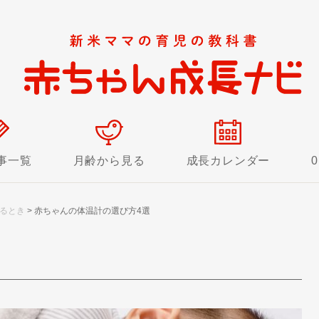
事一覧
月齢から見る
成長カレンダー
るとき
>
赤ちゃんの体温計の選び方4選