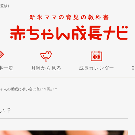
 監修）
事一覧
月齢から見る
成長カレンダー
ゃんの睡眠に添い寝は良い？悪い？
い？