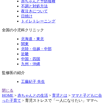
赤ちゃんと予防接種
不調と対処方法
夜泣きについて
日焼け
トイレトレーニング
全国の小児科クリニック
北海道・東北
関東
北陸・信越・中部
近畿
中国・四国
九州・沖縄
監修医の紹介
工藤紀子 先生
閉じる
HOME
>
赤ちゃんとの生活
>
育児とは
>
ママと子どもに合
った子育て
>
育児ストレスで「一人になりたい」ママへ