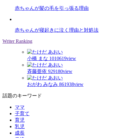
赤ちゃんが髪の毛を引っ張る理由
赤ちゃんが寝起きに泣く理由と対処法
Writer Ranking
小橋 まな
1010619view
斉藤亜依
929180view
おがわ みなみ
861938view
話題のキーワード
ママ
子育て
育児
乳児
成長