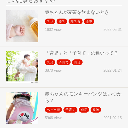
この記事もおすすめ
赤ちゃんが麦茶を飲まないとき
乳児
授乳
離乳食
食事
2022.05.31
1602 view
「育児」と「子育て」の違いって？
乳児
子育て
育児
2022.01.24
3870 view
赤ちゃんのモンキーパンツはいつか
ら？
ベビー服
子育て
成長
発達
2021.02.15
5946 view