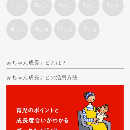
4
5
6
7
8
ヶ月
ヶ月
ヶ月
ヶ月
ヶ月
9
10
11
12
ヶ月
ヶ月
ヶ月
ヶ月
赤ちゃん成長ナビとは？
赤ちゃん成長ナビの活用方法