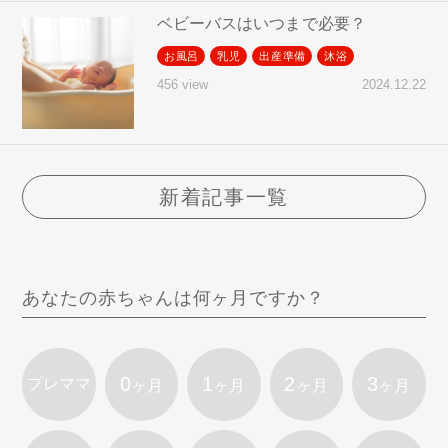
ベビーバスはいつまで必要？
お風呂
乳児
出産準備
沐浴
2024.12.22
456 view
新着記事一覧
あなたの赤ちゃんは何ヶ月ですか？
0
1
2
3
プレママ
ヶ月
ヶ月
ヶ月
ヶ月