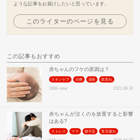
ような記事をお届けしたいと思っています。
このライターのページを見る
この記事もおすすめ
赤ちゃんのフケの原因は？
スキンケア
治療
湿疹
肌荒れ
2021.09.30
3306 view
赤ちゃんが泣くのを放置すると影響
はある?
ストレス
ママ
寝不足
育児疲れ