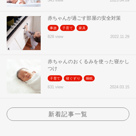
2025.04.09
543 view
赤ちゃんが過ごす部屋の安全対策
事故
子育て
家具
2022.11.29
828 view
赤ちゃんのおくるみを使った寝かし
つけ
子育て
寝ぐずり
睡眠
2024.03.15
631 view
新着記事一覧