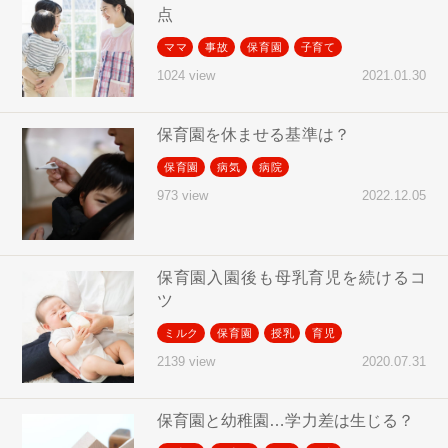
点
ママ
事故
保育園
子育て
2021.01.30
1024 view
保育園を休ませる基準は？
保育園
病気
病院
2022.12.05
973 view
保育園入園後も母乳育児を続けるコ
ツ
ミルク
保育園
授乳
育児
2020.07.31
2139 view
保育園と幼稚園…学力差は生じる？