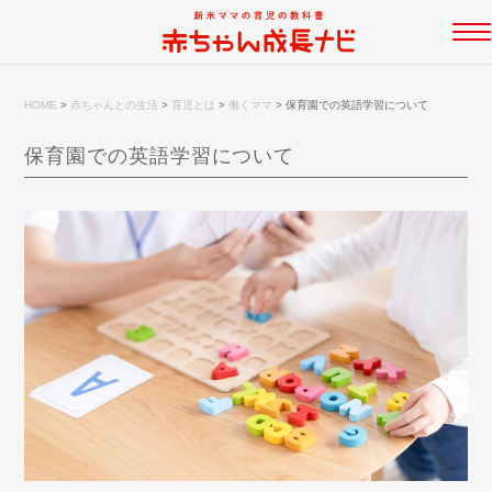
HOME
>
赤ちゃんとの生活
>
育児とは
>
働くママ
>
保育園での英語学習について
保育園での英語学習について