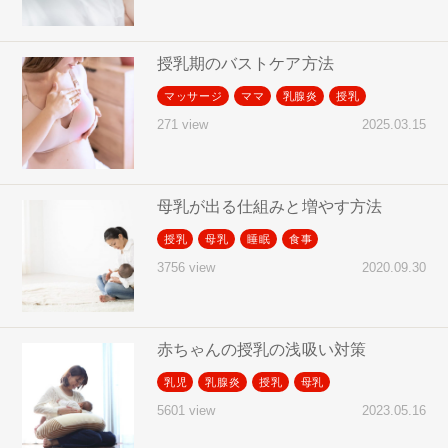
授乳期のバストケア方法
マッサージ
ママ
乳腺炎
授乳
2025.03.15
271 view
母乳が出る仕組みと増やす方法
授乳
母乳
睡眠
食事
2020.09.30
3756 view
赤ちゃんの授乳の浅吸い対策
乳児
乳腺炎
授乳
母乳
2023.05.16
5601 view