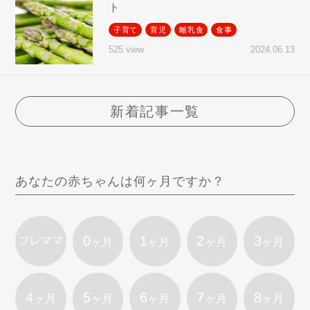
ト
子育て
育児
離乳食
食事
2024.06.13
525 view
新着記事一覧
あなたの赤ちゃんは何ヶ月ですか？
0
1
2
3
プレママ
ヶ月
ヶ月
ヶ月
ヶ月
4
5
6
7
8
ヶ月
ヶ月
ヶ月
ヶ月
ヶ月