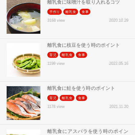
離乳食に味噌汁を取り入れるコツ
手作り
離乳食
食事
2020.10.29
3168 view
離乳食に枝豆を使う時のポイント
育児
離乳食
食事
2022.05.16
1199 view
離乳食に鮭を使う時のポイント
育児
離乳食
食事
2021.11.20
1178 view
離乳食にアスパラを使う時のポイン