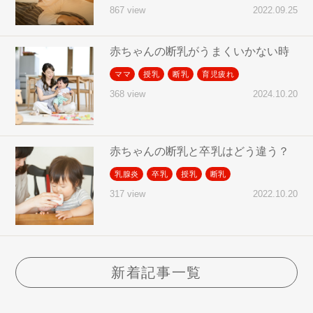
2022.09.25
867 view
赤ちゃんの断乳がうまくいかない時
ママ
授乳
断乳
育児疲れ
2024.10.20
368 view
赤ちゃんの断乳と卒乳はどう違う？
乳腺炎
卒乳
授乳
断乳
2022.10.20
317 view
新着記事一覧