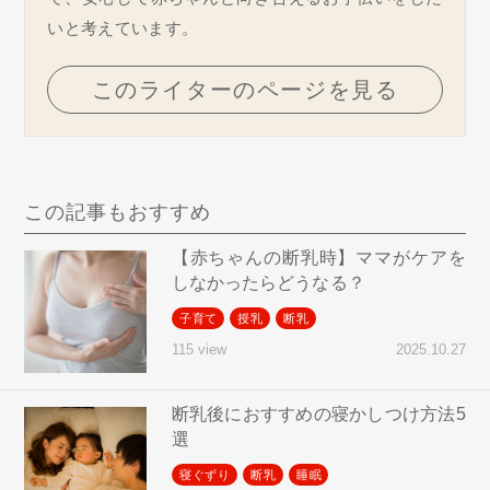
いと考えています。
このライターのページを見る
この記事もおすすめ
【赤ちゃんの断乳時】ママがケアを
しなかったらどうなる？
子育て
授乳
断乳
2025.10.27
115 view
断乳後におすすめの寝かしつけ方法5
選
寝ぐずり
断乳
睡眠