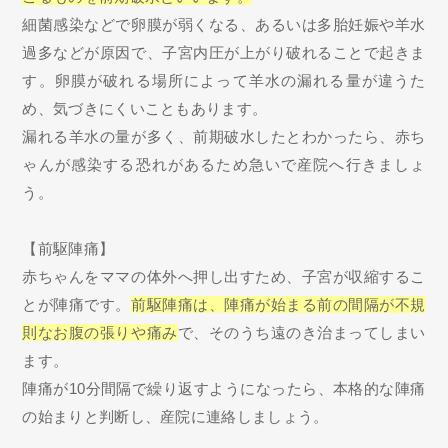
細菌感染などで卵膜が弱くなる、あるいは多胎妊娠や羊水
過多などが原因で、子宮内圧が上がり破れることで起きま
す。卵膜が破れる場所によって羊水の漏れる量が違うた
め、気づきにくいこともあります。
漏れる羊水の量が多く、前期破水したとわかったら、赤ち
ゃんが感染する恐れがあるため急いで産院へ行きましょ
う。
【前駆陣痛】
赤ちゃんをママの体外へ押し出すため、子宮が収縮するこ
とが陣痛です。
前駆陣痛は、陣痛が始まる前の間隔が不規
則なお腹の張りや痛み
で、そのうち遠のき治まってしまい
ます。
陣痛が10分間隔で繰り返すようになったら、本格的な陣痛
の始まりと判断し、産院に連絡しましょう。