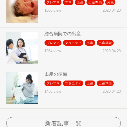
プレママ
ママ
出産
出産準備
分娩
2020.04.23
1066 view
総合病院での出産
プレママ
マタニティ
出産
出産準備
2020.04.23
1064 view
出産の準備
プレママ
マタニティ
出産
出産準備
2020.04.23
1436 view
新着記事一覧