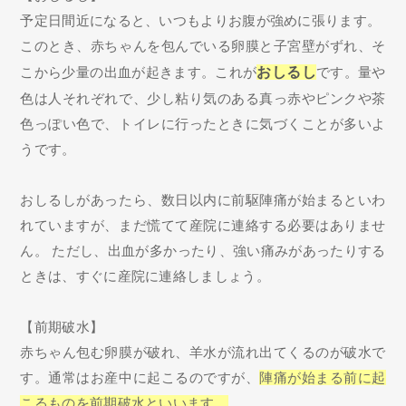
予定日間近になると、いつもよりお腹が強めに張ります。
このとき、赤ちゃんを包んでいる卵膜と子宮壁がずれ、そ
こから少量の出血が起きます。これが
おしるし
です。量や
色は人それぞれで、少し粘り気のある真っ赤やピンクや茶
色っぽい色で、トイレに行ったときに気づくことが多いよ
うです。
おしるしがあったら、数日以内に前駆陣痛が始まるといわ
れていますが、まだ慌てて産院に連絡する必要はありませ
ん。 ただし、出血が多かったり、強い痛みがあったりする
ときは、すぐに産院に連絡しましょう。
【前期破水】
赤ちゃん包む卵膜が破れ、羊水が流れ出てくるのが破水で
す。通常はお産中に起こるのですが、
陣痛が始まる前に起
こるものを前期破水といいます。