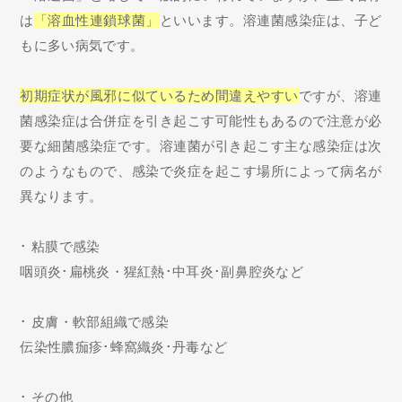
は
「溶血性連鎖球菌」
といいます。溶連菌感染症は、子ど
もに多い病気です。
初期症状が風邪に似ているため間違えやすい
ですが、溶連
菌感染症は合併症を引き起こす可能性もあるので注意が必
要な細菌感染症です。溶連菌が引き起こす主な感染症は次
のようなもので、感染で炎症を起こす場所によって病名が
異なります。
･ 粘膜で感染
咽頭炎･扁桃炎・猩紅熱･中耳炎･副鼻腔炎など
･ 皮膚・軟部組織で感染
伝染性膿痂疹･蜂窩織炎･丹毒など
･ その他