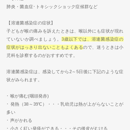
肺炎・菌血症･トキシックショック症候群など
【溶連菌感染症の症状】
子どもが喉の痛みを訴えたときは、喉以外にも症状が現れ
ていないか調べましょう。
3歳以下では、溶連菌感染症の
症状がはっきり出ないこともよくある
ので、迷うときは小
児科を診察するのがおすすめです。
溶連菌感染症は、感染してから2～5日後に下記のような症
状がみられます。
･ 喉が痛む(咽頭発赤)
･ 発熱（38～39℃）・・・乳幼児は熱が上がらないことが
多い
･ 声がかれる
･ 小さく紅い発疹ができる・・・その後皮がむける