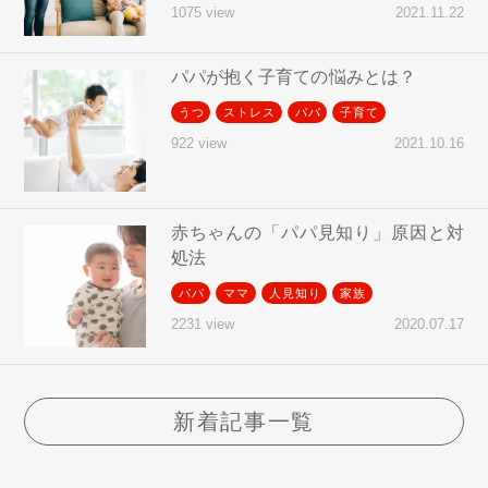
2021.11.22
1075 view
パパが抱く子育ての悩みとは？
うつ
ストレス
パパ
子育て
2021.10.16
922 view
赤ちゃんの「パパ見知り」原因と対
処法
パパ
ママ
人見知り
家族
2020.07.17
2231 view
新着記事一覧