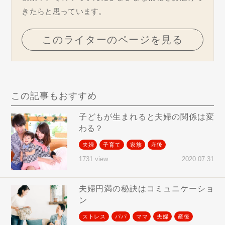
きたらと思っています。
このライターのページを見る
この記事もおすすめ
子どもが生まれると夫婦の関係は変
わる？
夫婦
子育て
家族
産後
2020.07.31
1731 view
夫婦円満の秘訣はコミュニケーショ
ン
ストレス
パパ
ママ
夫婦
産後