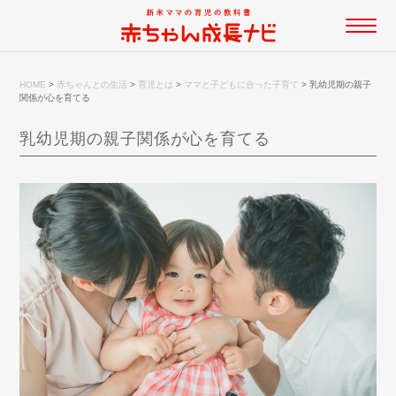
HOME
>
赤ちゃんとの生活
>
育児とは
>
ママと子どもに合った子育て
>
乳幼児期の親子
関係が心を育てる
乳幼児期の親子関係が心を育てる