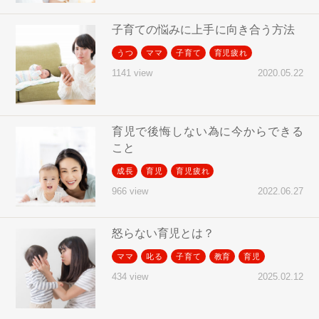
子育ての悩みに上手に向き合う方法
うつ
ママ
子育て
育児疲れ
2020.05.22
1141 view
育児で後悔しない為に今からできる
こと
成長
育児
育児疲れ
2022.06.27
966 view
怒らない育児とは？
ママ
叱る
子育て
教育
育児
2025.02.12
434 view