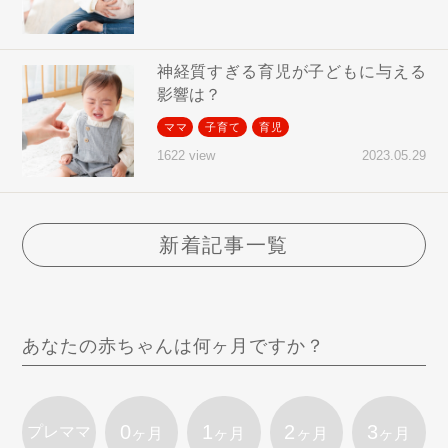
神経質すぎる育児が子どもに与える
影響は？
ママ
子育て
育児
2023.05.29
1622 view
新着記事一覧
あなたの赤ちゃんは何ヶ月ですか？
0
1
2
3
プレママ
ヶ月
ヶ月
ヶ月
ヶ月