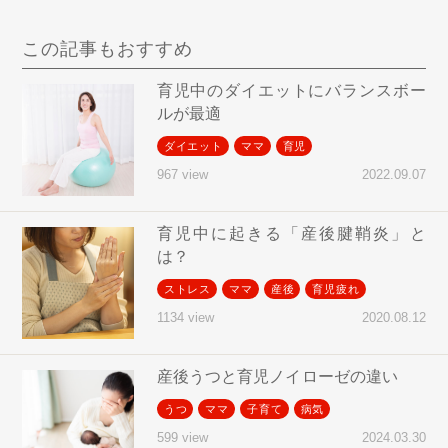
この記事もおすすめ
育児中のダイエットにバランスボー
ルが最適
ダイエット
ママ
育児
2022.09.07
967 view
育児中に起きる「産後腱鞘炎」と
は？
ストレス
ママ
産後
育児疲れ
2020.08.12
1134 view
産後うつと育児ノイローゼの違い
うつ
ママ
子育て
病気
2024.03.30
599 view