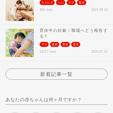
ストレス
パパ
ママ
育児
2021.08.13
865 view
育休中の妊娠！職場へどう報告す
る？
ママ
産休
育休
育児
2020.07.22
14317 view
新着記事一覧
あなたの赤ちゃんは何ヶ月ですか？