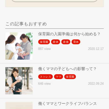
この記事もおすすめ
保育園の入園準備は何から始める？
保育園
産休
産後
育休
2020.12.17
887 view
働くママの子どもへの影響って？
ストレス
ママ
保育園
2022.09.24
646 view
働くママとワークライフバランス