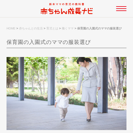
HOME
>
赤ちゃんとの生活
>
育児とは
>
働くママ
>
保育園の入園式のママの服装選び
保育園の入園式のママの服装選び