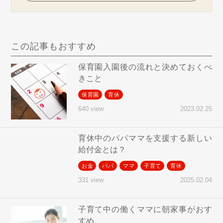
この記事もおすすめ
保育園入園後の流れと決めておくべ
きこと
保育園
育休
2023.02.25
640 view
育休中のパパママを支援する新しい
給付金とは？
お金
パパ
ママ
子育て
育休
2025.02.04
331 view
子育て中の働くママに朝家事がおす
すめ