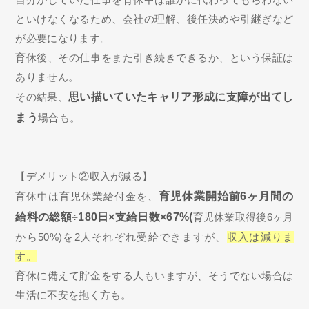
といけなくなるため、会社の理解、後任決めや引継ぎなど
が必要になります。
育休後、その仕事をまた引き続きできるか、という保証は
ありません。
その結果、
思い描いていたキャリア形成に支障が出てし
まう
場合も。
【デメリット②収入が減る】
育休中は育児休業給付金を、
育児休業開始前6ヶ月間の
給料の総額÷180日×支給日数×67%(
育児休業取得後6ヶ月
から50%)を2人それぞれ受給できますが、
収入は減りま
す。
育休に備えて貯金をする人もいますが、そうでない場合は
生活に不安を抱く方も。