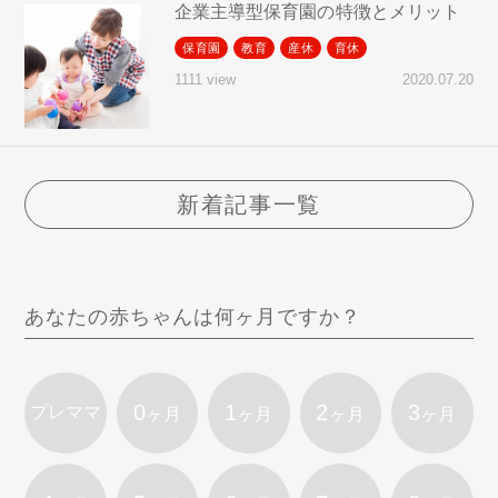
企業主導型保育園の特徴とメリット
保育園
教育
産休
育休
2020.07.20
1111 view
新着記事一覧
あなたの赤ちゃんは何ヶ月ですか？
0
1
2
3
プレママ
ヶ月
ヶ月
ヶ月
ヶ月