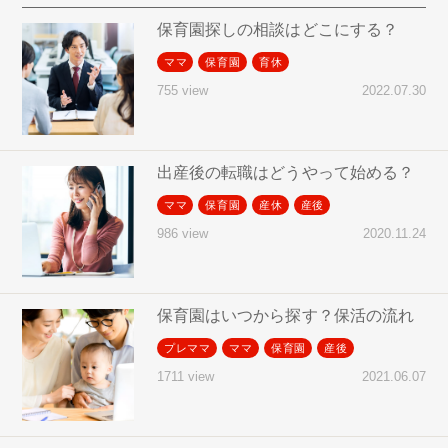
保育園探しの相談はどこにする？
ママ
保育園
育休
2022.07.30
755 view
出産後の転職はどうやって始める？
ママ
保育園
産休
産後
2020.11.24
986 view
保育園はいつから探す？保活の流れ
プレママ
ママ
保育園
産後
2021.06.07
1711 view