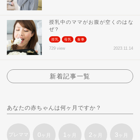
授乳中のママがお腹が空くのはな
ぜ？
授乳
母乳
食事
2023.11.14
729 view
新着記事一覧
あなたの赤ちゃんは何ヶ月ですか？
0
1
2
3
プレママ
ヶ月
ヶ月
ヶ月
ヶ月