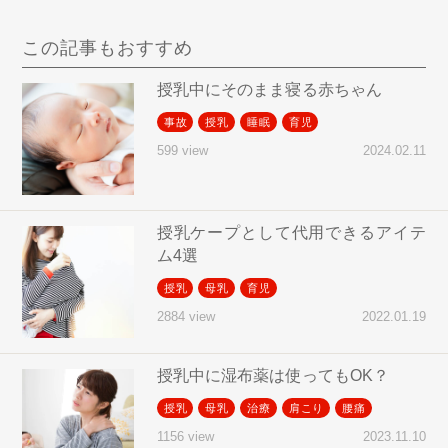
この記事もおすすめ
授乳中にそのまま寝る赤ちゃん
事故
授乳
睡眠
育児
2024.02.11
599 view
授乳ケープとして代用できるアイテ
ム4選
授乳
母乳
育児
2022.01.19
2884 view
授乳中に湿布薬は使ってもOK？
授乳
母乳
治療
肩こり
腰痛
2023.11.10
1156 view