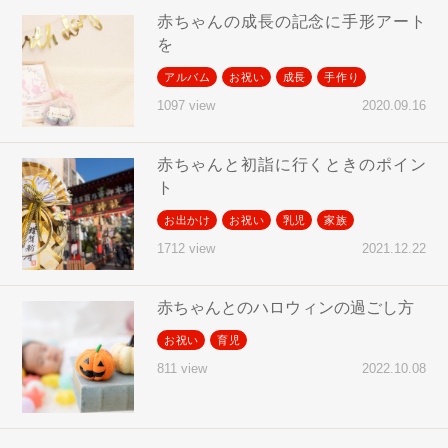
赤ちゃんの成長の記念に手形アート
を
アルバム
お祝い
成長
手作り
2020.09.16
1097 view
赤ちゃんと初詣に行くときのポイン
ト
お出かけ
お祝い
乳児
家族
2021.12.22
1712 view
赤ちゃんとのハロウィンの過ごし方
お祝い
育児
2022.10.08
811 view