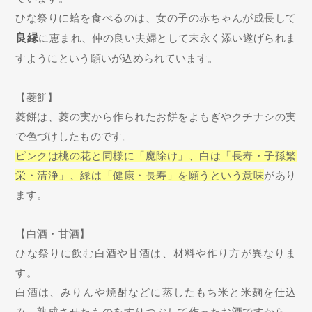
ひな祭りに蛤を食べるのは、女の子の赤ちゃんが成長して
良縁
に恵まれ、仲の良い夫婦として末永く添い遂げられま
すようにという願いが込められています。
【菱餅】
菱餅は、菱の実から作られたお餅をよもぎやクチナシの実
で色づけしたものです。
ピンクは桃の花と同様に「魔除け」、白は「長寿・子孫繁
栄・清浄」、緑は「健康・長寿」を願うという意味
があり
ます。
【白酒・甘酒】
ひな祭りに飲む白酒や甘酒は、材料や作り方が異なりま
す。
白酒は、みりんや焼酎などに蒸したもち米と米麹を仕込
み、熟成させたものをすりつぶして作ったお酒ですから、