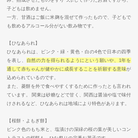
子どもは飲めません。
一方、甘酒はご飯に米麹を混ぜて作ったもので、子どもで
も飲めるアルコール分がない飲み物です。
【ひなあられ】
ひなあられは、ピンク・緑・黄色・白の4色で日本の四季
を表し、
自然の力を得られるようにという願いや、1年を
通して赤ちゃんが健やかに成長することを祈願する意味
が
込められているのです。
また、菱餅を外で食べやすくするために作ったとも言われ
ています。 関東は砂糖などで甘く、関西は醤油や塩で味付
けされるなど、ひなあられは地域により特色があります。
【桜餅・よもぎ餅】
ピンク色のもち米と、塩漬けの深緑の桜の葉が美しいコン
トラストの桜餅も、ひな祭りの定番お菓子です。