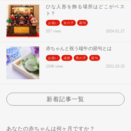
ひな人形を飾る場所はどこがベス
ト？
お祝い
女の子
節句
2024.01.27
557 view
赤ちゃんと祝う端午の節句とは
お祝い
成長
男の子
節句
2021.03.25
1048 view
新着記事一覧
あなたの赤ちゃんは何ヶ月ですか？