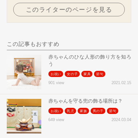
このライターのページを見る
この記事もおすすめ
赤ちゃんのひな人形の飾り方を知ろ
う
お祝い
女の子
家具
節句
2021.02.15
901 view
赤ちゃんを守る兜の飾る場所は？
お祝い
乳児
家族
男の子
節句
2024.03.04
649 view