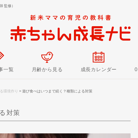
師 監修）
事一覧
月齢から見る
成長カレンダー
る環境作り
>
遊び食べはいつまで続く？種類による対策
る対策