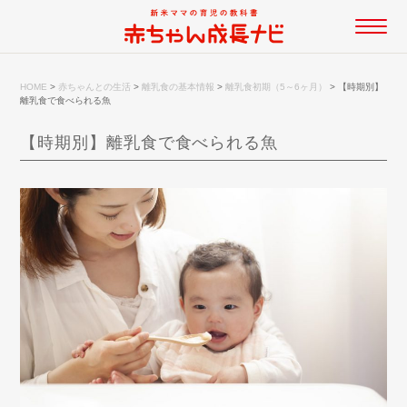
HOME
>
赤ちゃんとの生活
>
離乳食の基本情報
>
離乳食初期（5～6ヶ月）
>
【時期別】
離乳食で食べられる魚
【時期別】離乳食で食べられる魚