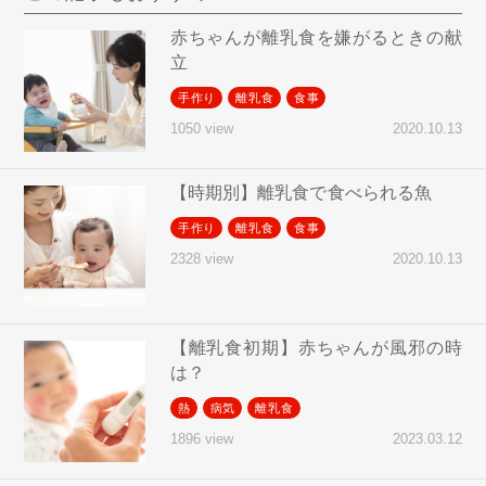
赤ちゃんが離乳食を嫌がるときの献
立
手作り
離乳食
食事
2020.10.13
1050 view
【時期別】離乳食で食べられる魚
手作り
離乳食
食事
2020.10.13
2328 view
【離乳食初期】赤ちゃんが風邪の時
は？
熱
病気
離乳食
2023.03.12
1896 view