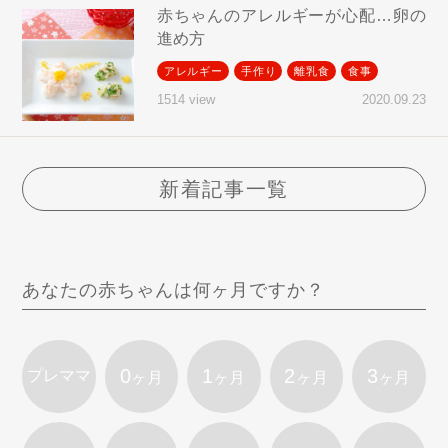
赤ちゃんのアレルギーが心配…卵の
進め方
アレルギー
手作り
離乳食
食事
2020.09.23
1514 view
新着記事一覧
あなたの赤ちゃんは何ヶ月ですか？
0
1
2
3
プレママ
ヶ月
ヶ月
ヶ月
ヶ月