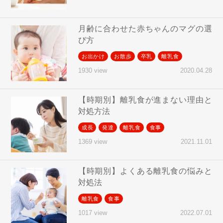
月齢に合わせた赤ちゃんのマグの選
び方
お出かけ
お散歩
卒乳
離乳食
2020.04.28
1930 view
【時期別】離乳食が進まない理由と
対処方法
成長
発達
離乳食
食事
2021.11.01
1369 view
【時期別】よくある離乳食の悩みと
対処法
離乳食
食事
2022.07.01
1017 view