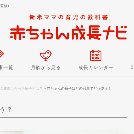
 監修）
事一覧
月齢から見る
成長カレンダー
の成長に合った椅子とは？
>
赤ちゃんの椅子はどの部屋でどう使う？
う？