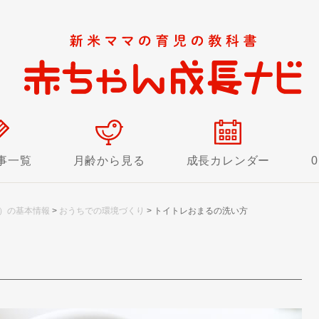
事一覧
月齢から見る
成長カレンダー
）の基本情報
>
おうちでの環境づくり
>
トイトレおまるの洗い方