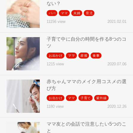
ない？
パパ
ママ
夫婦
育児
2021.02.01
11156 view
子育て中に自分の時間を作る8つのコ
ツ
お出かけ
ママ
産後
食事
2020.07.06
1215 view
赤ちゃんママのメイク用コスメの選
び方
お出かけ
ママ
子育て
紫外線
2020.12.26
1180 view
ママ友との会話で注意したい5つのこ
と