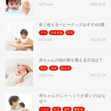
2020.11.26
1275 view
長く使えるベビーグッズおすすめ3選
ママ
出産準備
育児
2022.01.08
810 view
赤ちゃんの頭の形を整える方法は？
乳児
成長
新生児
2021.01.24
1915 view
赤ちゃんのしゃっくりが多いのはな
ぜ？
ミルク
乳児
授乳
離乳食