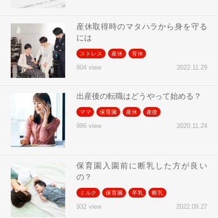
産休取得時のマタハラから身を守る
には
ストレス
産休
育休
2022.11.29
804 view
出産後の転職はどうやって始める？
ママ
保育園
産休
産後
2020.11.24
986 view
保育園入園前に断乳した方が良い
の？
ミルク
保育園
卒乳
断乳
2022.09.27
932 view