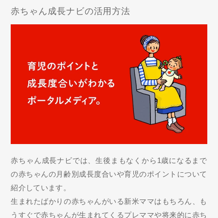
赤ちゃん成長ナビの活用方法
赤ちゃん成長ナビでは、生後まもなくから1歳になるまで
の赤ちゃんの月齢別成長度合いや育児のポイントについて
紹介しています。
生まれたばかりの赤ちゃんがいる新米ママはもちろん、も
うすぐで赤ちゃんが生まれてくるプレママや将来的に赤ち