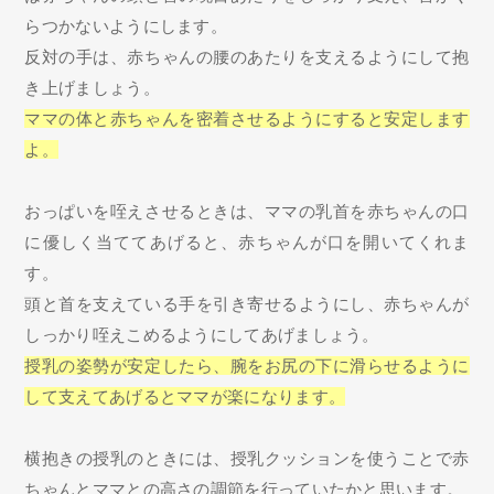
らつかないようにします。
反対の手は、赤ちゃんの腰のあたりを支えるようにして抱
き上げましょう。
ママの体と赤ちゃんを密着させるようにすると安定します
よ。
おっぱいを咥えさせるときは、ママの乳首を赤ちゃんの口
に優しく当ててあげると、赤ちゃんが口を開いてくれま
す。
頭と首を支えている手を引き寄せるようにし、赤ちゃんが
しっかり咥えこめるようにしてあげましょう。
授乳の姿勢が安定したら、腕をお尻の下に滑らせるように
して支えてあげるとママが楽になります。
横抱きの授乳のときには、授乳クッションを使うことで赤
ちゃんとママとの高さの調節を行っていたかと思います。