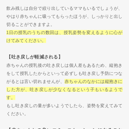
飲み残しは自分で絞り出しているママもいるでしょうが、
やはり赤ちゃんに吸ってもらったほうが、しっかりと出し
切ることができますよ。
1日の授乳のうちの数回は、授乳姿勢を変えるように心が
けてみてください。
【吐き戻しが軽減される】
赤ちゃんの授乳後の吐き戻しは個人差もあるため、縦抱き
をして授乳したからといって必ずしも吐き戻し予防につな
がるとは言い切れませんが、
赤ちゃんのなかには縦抱きに
した方が、吐き戻しが少なくなるという子もいるようで
す。
もし吐き戻しの量が多いようでしたら、姿勢を変えてみて
ください。