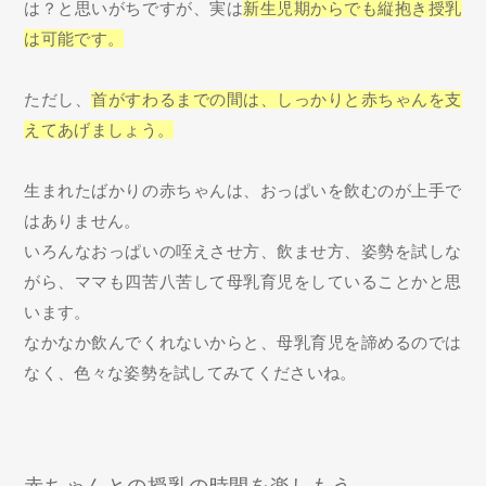
は？と思いがちですが、実は
新生児期からでも縦抱き授乳
は可能です。
ただし、
首がすわるまでの間は、しっかりと赤ちゃんを支
えてあげましょう。
生まれたばかりの赤ちゃんは、おっぱいを飲むのが上手で
はありません。
いろんなおっぱいの咥えさせ方、飲ませ方、姿勢を試しな
がら、ママも四苦八苦して母乳育児をしていることかと思
います。
なかなか飲んでくれないからと、母乳育児を諦めるのでは
なく、色々な姿勢を試してみてくださいね。
赤ちゃんとの授乳の時間を楽しもう