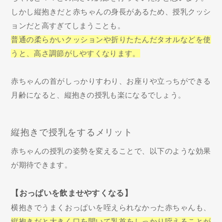
しかし縦抱きだと赤ちゃんの身長があるため、授乳クッシ
ョンだと高すぎてしまうことも。
普通の柔らかいクッションや折りたたんだタオルなどを使
うと、高さ調節がしやすくなります。
赤ちゃんの首がしっかりすわり、お座りや立っちができる
月齢になると、縦抱きの授乳も楽になるでしょう。
縦抱きで授乳をするメリット
赤ちゃんの授乳の姿勢を変えることで、以下のような効果
が期待できます。
【おっぱいを飲ませやすくなる】
横抱きでうまくおっぱいを咥えられなかった赤ちゃんも、
縦抱きだと大きく口を開いて乳首をしっかり咥えることが